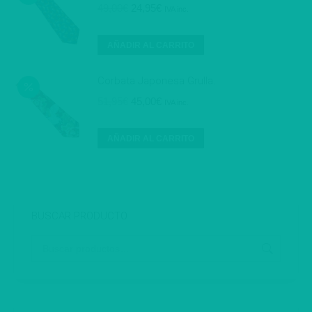
El
El
49,00
€
24,95
€
IVA inc.
precio
precio
original
actual
AÑADIR AL CARRITO
era:
es:
49,00€.
24,95€.
Corbata Japonesa Grulla.
El
El
51,95
€
45,00
€
IVA inc.
precio
precio
original
actual
AÑADIR AL CARRITO
era:
es:
51,95€.
45,00€.
BUSCAR PRODUCTO