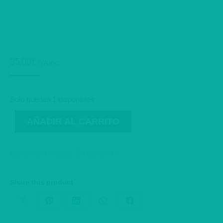
35,00
€
IVA inc.
Solo quedan 1 disponibles
AÑADIR AL CARRITO
Categorías:
Corbatas
,
Sin categoría
Share this product
Share
Share
Share
Share
Share
on
on
on
on
on