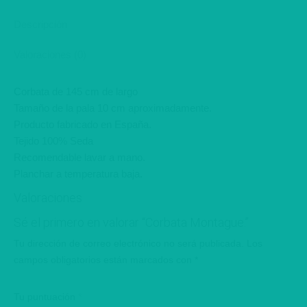
X
Pinterest
LinkedIn
WhatsApp
Facebook
Descripción
Valoraciones (0)
Corbata de 145 cm de largo
Tamaño de la pala 10 cm aproximadamente.
Producto fabricado en España.
Tejido 100% Seda
Recomendable lavar a mano.
Planchar a temperatura baja.
Valoraciones
Sé el primero en valorar “Corbata Montague.”
Tu dirección de correo electrónico no será publicada.
Los
campos obligatorios están marcados con
*
Tu puntuación
*