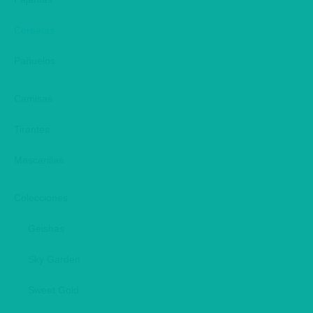
new
new
new
window
window
window
Corbatas
Pañuelos
Camisas
Tirantes
Mascarillas
Colecciones
Geishas
Sky Garden
Sweet Gold