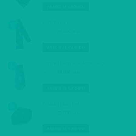
original
actual
AÑADIR AL CARRITO
era:
es:
49,00€.
25,00€.
Corbata Paradise
El
El
49,00
€
26,00
€
IVA inc.
precio
precio
original
actual
AÑADIR AL CARRITO
era:
es:
49,00€.
26,00€.
Corbata Pajarita de Papel Negra.
El
El
54,95
€
49,00
€
IVA inc.
precio
precio
original
actual
AÑADIR AL CARRITO
era:
es:
54,95€.
49,00€.
Corbata Black Retro
El
El
45,00
€
25,00
€
IVA inc.
precio
precio
original
actual
AÑADIR AL CARRITO
era:
es: