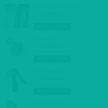
45,00€.
25,00€.
Corbata Cashmere Azul Marino
El
El
45,00
€
22,00
€
IVA inc.
precio
precio
original
actual
AÑADIR AL CARRITO
era:
es:
45,00€.
22,00€.
Crobata Palm
El
El
45,00
€
20,00
€
IVA inc.
precio
precio
original
actual
AÑADIR AL CARRITO
era:
es:
45,00€.
20,00€.
Corbata Manila negra
El
El
52,95
€
49,00
€
IVA inc.
precio
precio
original
actual
AÑADIR AL CARRITO
era:
es:
52,95€.
49,00€.
Corbata Blue Floor