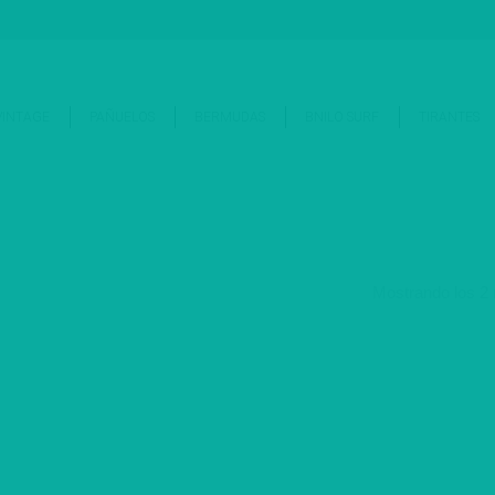
Tienda
Blog
Somos Bnilo
T
VINTAGE
PAÑUELOS
BERMUDAS
BNILO SURF
TIRANTES
Mostrando los 2 