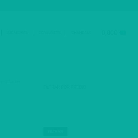
érminos y condiciones
Resolución de litigios en línea
Login
0,00
€
SUDADERAS
CONJUNTOS
CHANDALS
0
resultados
FILTRAR POR PRECIO
Precio
mínimo
Precio
máximo
FILTRAR