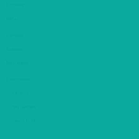
window
window
window
Corbatas
Pañuelos
Camisas
Tirantes
Mascarillas
Colecciones
Geishas
Sky Garden
Sweet Gold