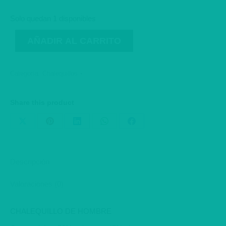
original
actual
era:
es:
Solo quedan 1 disponibles
70,00€.
60,00€.
AÑADIR AL CARRITO
Categoría:
Chalequillos
Share this product
Share
Share
Share
Share
Share
on
on
on
on
on
X
Pinterest
LinkedIn
WhatsApp
Facebook
Descripción
Valoraciones (0)
CHALEQUILLO DE HOMBRE