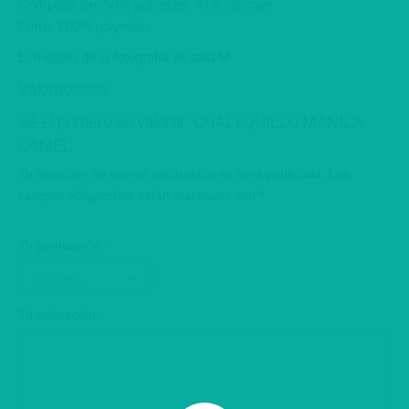
Composicion: 53% polyester, 47% viscose
Forro: 100% polyester.
El modelo de la fotografía es talla M
Valoraciones
Sé el primero en valorar “CHALEQUILLO MANILA
CAMEL”
Tu dirección de correo electrónico no será publicada.
Los
campos obligatorios están marcados con
*
Tu puntuación
*
Tu valoración
*