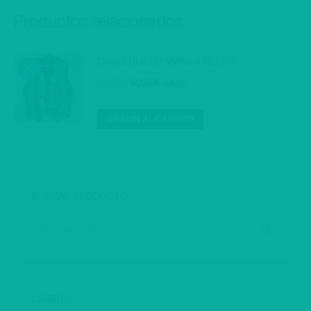
Productos relacionados
CHALEQUILLO MANILA NEGRO
El
El
70,00
€
60,00
€
IVA inc.
precio
precio
original
actual
AÑADIR AL CARRITO
era:
es:
70,00€.
60,00€.
BUSCAR PRODUCTO
CARRITO