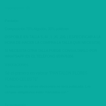
Valoraciones (0)
Pantalón
Composición 70% Algodón, 30% poliéster
DISPOBLE EN TALLA S, M , L ,XL ,2XL ( ESPECIFICAR A LA
HORA DE HACER LA COMPRA LA TALLA QUE NECESITA)
SI NECESITA OTRA TALLA PUEDE CONSULTARLO POR
WHATSAPP EN EL TELÉFONO 659976356
Valoraciones
Sé el primero en valorar “PANTALON FLORES
FONDO CELESTE”
Tu dirección de correo electrónico no será publicada.
Los
campos obligatorios están marcados con
*
Tu puntuación
*