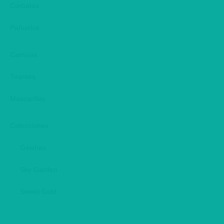
window
window
window
Corbatas
Pañuelos
Camisas
Tirantes
Mascarillas
Colecciones
Geishas
Sky Garden
Sweet Gold