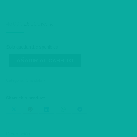
El
El
45,00
€
25,00
€
IVA inc.
precio
precio
original
actual
era:
es:
Solo quedan 1 disponibles
45,00€.
25,00€.
AÑADIR AL CARRITO
Categoría:
Chandals
Share this product
Share
Share
Share
Share
Share
on
on
on
on
on
X
Pinterest
LinkedIn
WhatsApp
Facebook
Descripción