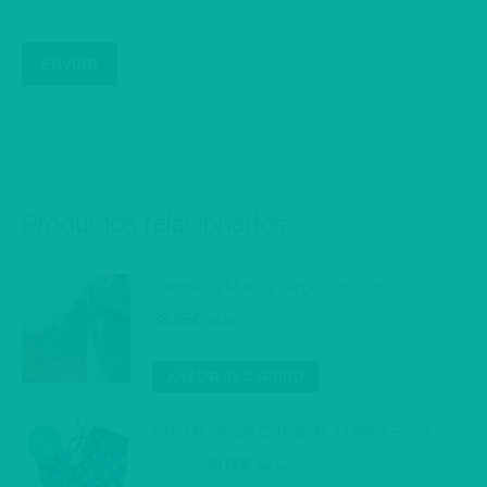
Productos relacionados
Camiseta Manga Larga Surf (Gris).
39,95
€
IVA inc.
AÑADIR AL CARRITO
PANTALON DE CHANDAL CURRO EXPO
El
El
45,00
€
39,00
€
IVA inc.