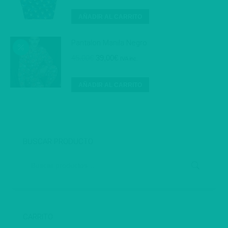
precio
precio
original
actual
AÑADIR AL CARRITO
era:
es:
45,00€.
39,00€.
Pantalon Manila Negro
El
El
45,00
€
39,00
€
IVA inc.
precio
precio
original
actual
AÑADIR AL CARRITO
era:
es:
45,00€.
39,00€.
BUSCAR PRODUCTO
CARRITO