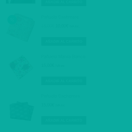
AÑADIR AL CARRITO
Pañuelo Cashmere.
El
El
15,00
€
10,00
€
IVA inc.
precio
precio
original
actual
AÑADIR AL CARRITO
era:
es:
15,00€.
10,00€.
Pañuelo Manila Blanco.
15,00
€
IVA inc.
AÑADIR AL CARRITO
Pañuelo Cachemira
15,00
€
IVA inc.
AÑADIR AL CARRITO