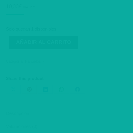
10,00
€
IVA inc.
Solo quedan 1 disponibles
AÑADIR AL CARRITO
Categoría:
Pañuelos
Share this product
Share
Share
Share
Share
Share
on
on
on
on
on
X
Pinterest
LinkedIn
WhatsApp
Facebook
Descripción
Valoraciones (0)