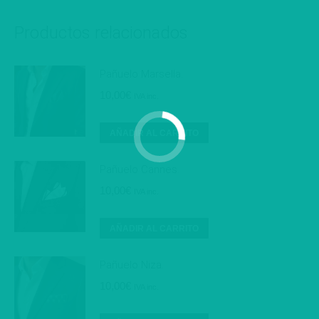
Productos relacionados
Pañuelo Marsella.
10,00
€
IVA inc.
AÑADIR AL CARRITO
Pañuelo Cannes.
10,00
€
IVA inc.
AÑADIR AL CARRITO
Pañuelo Niza.
10,00
€
IVA inc.