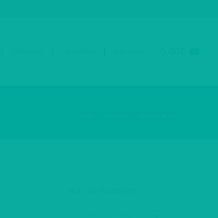
érminos y condiciones
Resolución de litigios en línea
Login
0,00
€
SUDADERAS
CONJUNTOS
CHANDALS
0
Estás aquí:
Inicio
Pañuelos
Pañuelo Niza.
BUSCAR PRODUCTO