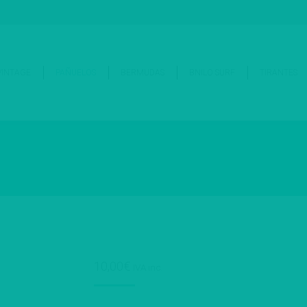
Tienda
Blog
Somos Bnilo
T
VINTAGE
PAÑUELOS
BERMUDAS
BNILO SURF
TIRANTES
10,00
€
IVA inc.