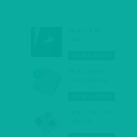
Pañuelo Cannes.
10,00
€
IVA inc.
AÑADIR AL CARRITO
Pañuelo Cashmere.
El
El
15,00
€
10,00
€
IVA inc.
precio
precio
original
actual
AÑADIR AL CARRITO
era:
es:
15,00€.
10,00€.
Pañuelo Manila Blanco.
15,00
€
IVA inc.