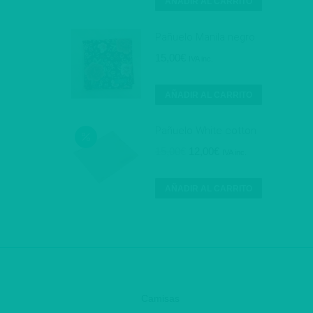
AÑADIR AL CARRITO
Pañuelo Manila negro
15,00
€
IVA inc.
AÑADIR AL CARRITO
Pañuelo White cotton
El
El
15,00
€
12,00
€
IVA inc.
precio
precio
original
actual
AÑADIR AL CARRITO
era:
es:
15,00€.
12,00€.
Camisas