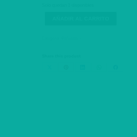
Solo quedan 1 disponibles
AÑADIR AL CARRITO
Categoría:
Pañuelos
Share this product
Share
Share
Share
Share
Share
on
on
on
on
on
X
Pinterest
LinkedIn
WhatsApp
Facebook