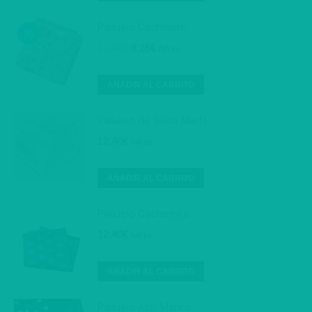
Pañuelo Cashmere.
El
El
12,40
€
8,26
€
IVA inc.
precio
precio
original
actual
AÑADIR AL CARRITO
era:
es:
12,40€.
8,26€.
Pañuelo de Seda Marfil.
12,40
€
IVA inc.
AÑADIR AL CARRITO
Pañuelo Cachemira
12,40
€
IVA inc.
AÑADIR AL CARRITO
Pañuelo Azul Marino.