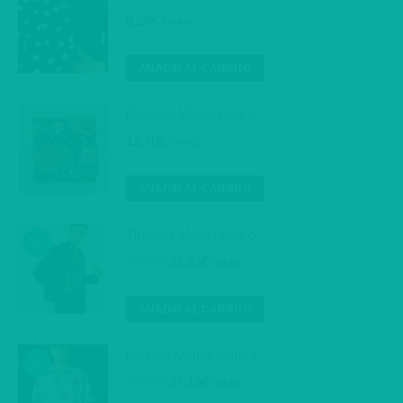
8,26
€
IVA inc.
AÑADIR AL CARRITO
Pañuelo Manila negro
12,40
€
IVA inc.
AÑADIR AL CARRITO
Tirantes Manila negro
El
El
37,19
€
32,23
€
IVA inc.
precio
precio
original
actual
AÑADIR AL CARRITO
era:
es:
37,19€.
32,23€.
Camisa Manila blanca
El
El
52,02
€
37,19
€
IVA inc.
precio
precio