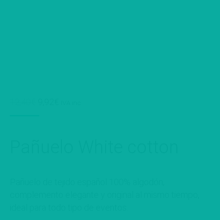
El
El
12,40
€
9,92
€
IVA inc.
precio
precio
original
actual
era:
es:
Pañuelo White cotton
12,40€.
9,92€.
Pañuelo de tejido español 100% algodón,
complemento elegante y original al mismo tiempo,
ideal para todo tipo de eventos.